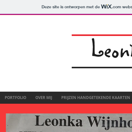
Deze site is ontworpen met de
.com
websi
PORTFOLIO
OVER MIJ
PRIJZEN HANDGETEKENDE KAARTEN